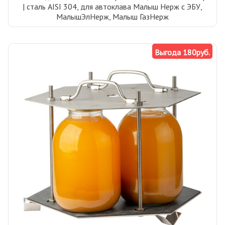
| сталь AISI 304, для автоклава Малыш Нерж с ЭБУ,
МалышЭлНерж, Малыш ГазНерж
Выгода 180руб.