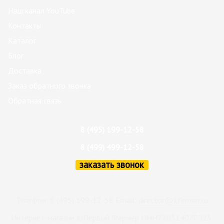
Наш канал YouTube
Контакты
Каталог
Блог
Доставка
Заказ обратного звонка
Обратная связь
8 (495) 199-12-58
8 (499) 499-12-58
заказать звонок
Телефон: 8 (495) 199-12-58 Email:
director@1fermer.ru
Интернет-магазин ©Первый Фермер ИНН720314070025