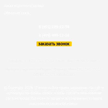
Заказ обратного звонка
Обратная связь
8 (495) 199-12-58
8 (499) 499-12-58
заказать звонок
Телефон: 8 (495) 199-12-58 Email:
director@1fermer.ru
Интернет-магазин ©Первый Фермер ИНН720314070025
ОГРН317723200050200
© Copyright 2026 1Fermer.ru Все права защищены. На сайте
используются файлы cookie, чтобы сделать пользование
сайтом проще. Вы можете запретить сохранение cookie в
настройках своего браузера.