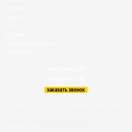
Контакты
Каталог
Блог
Доставка
Заказ обратного звонка
Обратная связь
8 (495) 199-12-58
8 (499) 499-12-58
заказать звонок
Телефон: 8 (495) 199-12-58 Email:
director@1fermer.ru
Интернет-магазин ©Первый Фермер ИНН720314070025
ОГРН317723200050200