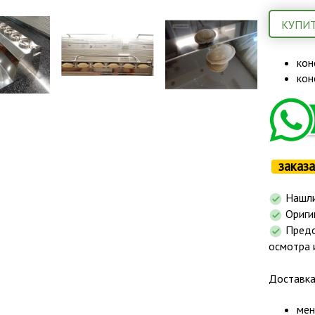
КУПИТ
кон
кон
заказа
Нашли
Ориги
Предоп
осмотра 
Доставк
мен