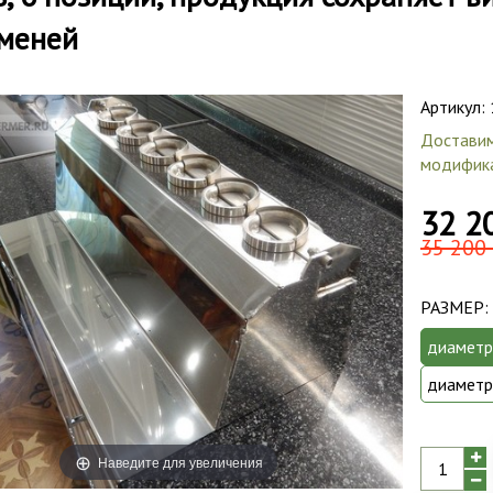
меней
Артикул:
Доставим
модифика
32 2
35 200 
РАЗМЕР:
диаметр
диаметр
Наведите для увеличения