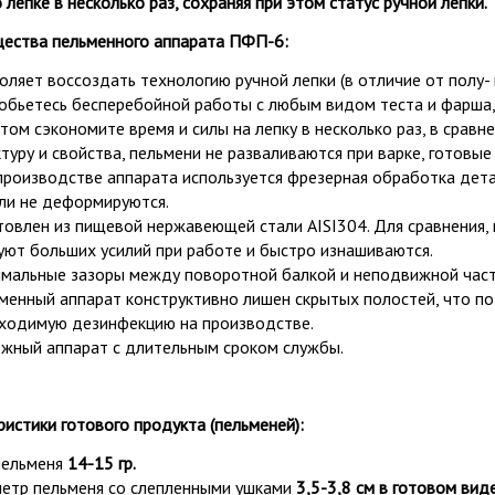
 лепке в несколько раз, сохраняя при этом статус ручной лепки.
ества п
ельменного аппарата ПФП-6:
оляет воссоздать технологию ручной лепки
(в отличие от полу-
обьетесь бесперебойной работы с любым видом теста и фарша,
том сэкономите время и силы на лепку в несколько раз, в сравне
ктуру и свойства, пельмени не разваливаются при варке, готовы
производстве аппарата используется фрезерная обработка детал
ли не деформируются.
товлен из пищевой нержавеющей стали AISI304. Для сравнения, 
уют больших усилий при работе и быстро изнашиваются.
мальные зазоры между поворотной балкой и неподвижной часть
менный аппарат конструктивно лишен скрытых полостей, что по
ходимую дезинфекцию на производстве.
жный аппарат с длительным сроком службы.
ристики готового продукта (пельменей):
пельменя
14-15 гр.
етр пельменя со слепленными ушками
3,5-3,8 см в готовом виде