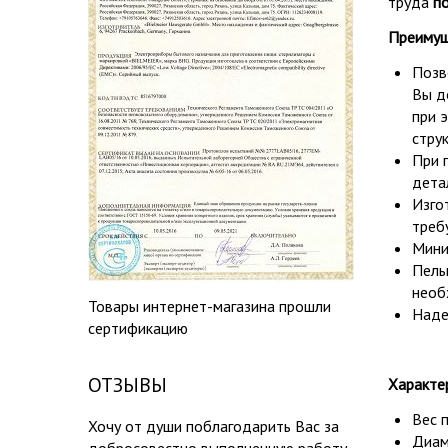
труда
по
Преимущ
Позв
Вы д
при э
стру
При 
дета
Изго
треб
Мини
Пель
необ
Товары интернет-магазина прошли
Наде
сертификацию
ОТЗЫВЫ
Характе
Вес 
Хочу от души поблагодарить Вас за
Диам