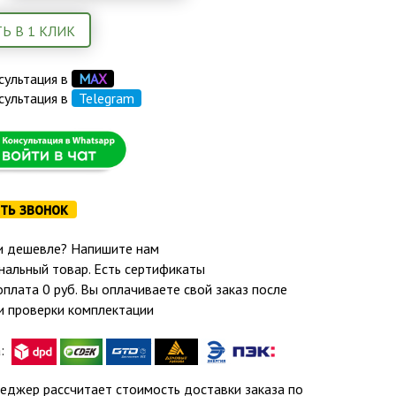
Ь В 1 КЛИК
сультация в
М
А
Х
сультация в
Telegram
ть звонок
 дешевле? Напишите нам
нальный товар. Есть сертификаты
лата 0 руб. Вы оплачиваете свой заказ после
и проверки комплектации
а:
еджер рассчитает стоимость доставки заказа по