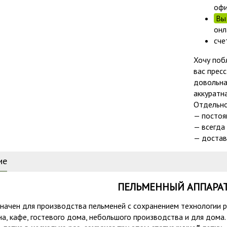
офи
Вы 
онл
сче
Хочу поб
вас прес
довольна
аккуратн
Отдельно
— постоя
— всегда
— достав
ие
ПЕЛЬМЕННЫЙ АППАРАТ
начен для производства пельменей с сохранением технологии р
а, кафе, гостевого дома, небольшого производства и для дома