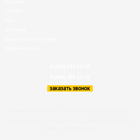
Контакты
Каталог
Блог
Доставка
Заказ обратного звонка
Обратная связь
8 (495) 199-12-58
8 (499) 499-12-58
заказать звонок
Телефон: 8 (495) 199-12-58 Email:
director@1fermer.ru
Интернет-магазин ©Первый Фермер ИНН720314070025
ОГРН317723200050200