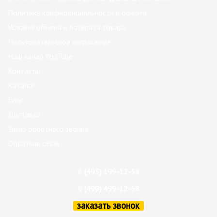
Политика конфиденциальности и оферта
Условия обмена и возврата товара
Пользовательское соглашение
Наш канал YouTube
Контакты
Каталог
Блог
Доставка
Заказ обратного звонка
Обратная связь
8 (495) 199-12-58
8 (499) 499-12-58
заказать звонок