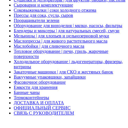
Сыроварни и комплектующие
Соковыжималки | соки холодного отжима
Прессы для сока, сусла, сыров
Проращиватели зелени
Оборудование для виноделия | мялки, насосы, фильтры
Блендеры и миксеры | для натуральных смесей, смузи
Мельницы | для хлопьев и цельнозерновой муки
Маслопрессы | для живого растительного масла
Маслобойки | для сливочного масла
Тепловое оборудование | печи, гриль, жарочные
поверхности
Холодильное оборудование | льдогенераторы, фризеры,
витрины
Закаточные машинки | для СКО и жестяных банок
Вакуумные упаковщики, запайщики
Фасовочное оборудование
Емкости для хранения
Банные чаны
Термоконтейнеры
ДОСТАВКА И ОПЛАТА
ОФИЦИАЛЬНЫЙ СЕРВИС
СВЯЗЬ С РУКОВОДИТЕЛЕМ