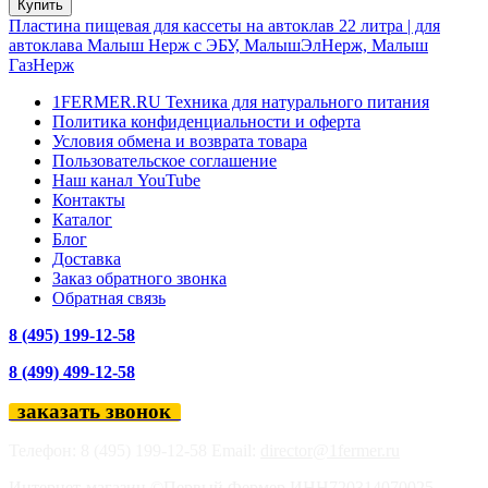
Купить
Пластина пищевая для кассеты на автоклав 22 литра | для
автоклава Малыш Нерж с ЭБУ, МалышЭлНерж, Малыш
ГазНерж
1FERMER.RU Техника для натурального питания
Политика конфиденциальности и оферта
Условия обмена и возврата товара
Пользовательское соглашение
Наш канал YouTube
Контакты
Каталог
Блог
Доставка
Заказ обратного звонка
Обратная связь
8 (495) 199-12-58
8 (499) 499-12-58
заказать звонок
Телефон: 8 (495) 199-12-58 Email:
director@1fermer.ru
Интернет-магазин ©Первый Фермер ИНН720314070025