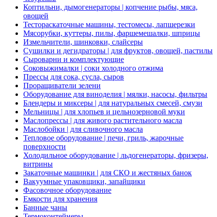
Коптильни, дымогенераторы | копчение рыбы, мяса,
овощей
Тестораскаточные машины, тестомесы, лапшерезки
Мясорубки, куттеры, пилы, фаршемешалки, шприцы
Измельчители, шинковки, слайсеры
Сушилки и дегидраторы | для фруктов, овощей, пастилы
Сыроварни и комплектующие
Соковыжималки | соки холодного отжима
Прессы для сока, сусла, сыров
Проращиватели зелени
Оборудование для виноделия | мялки, насосы, фильтры
Блендеры и миксеры | для натуральных смесей, смузи
Мельницы | для хлопьев и цельнозерновой муки
Маслопрессы | для живого растительного масла
Маслобойки | для сливочного масла
Тепловое оборудование | печи, гриль, жарочные
поверхности
Холодильное оборудование | льдогенераторы, фризеры,
витрины
Закаточные машинки | для СКО и жестяных банок
Вакуумные упаковщики, запайщики
Фасовочное оборудование
Емкости для хранения
Банные чаны
Термоконтейнеры