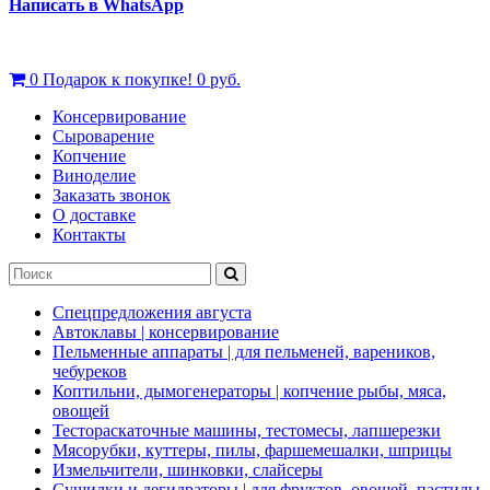
Написать в WhatsApp
0
Подарок к покупке!
0 руб.
Консервирование
Сыроварение
Копчение
Виноделие
Заказать звонок
О доставке
Контакты
Спецпредложения августа
Автоклавы | консервирование
Пельменные аппараты | для пельменей, вареников,
чебуреков
Коптильни, дымогенераторы | копчение рыбы, мяса,
овощей
Тестораскаточные машины, тестомесы, лапшерезки
Мясорубки, куттеры, пилы, фаршемешалки, шприцы
Измельчители, шинковки, слайсеры
Сушилки и дегидраторы | для фруктов, овощей, пастилы