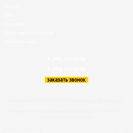
Каталог
Блог
Доставка
Заказ обратного звонка
Обратная связь
8 (495) 199-12-58
8 (499) 499-12-58
заказать звонок
Телефон: 8 (495) 199-12-58 Email:
director@1fermer.ru
Интернет-магазин ©Первый Фермер ИНН720314070025
ОГРН317723200050200