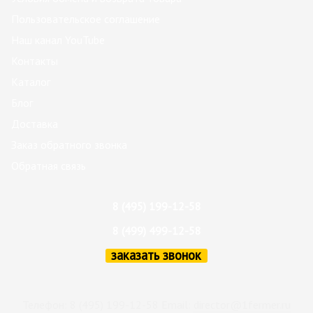
Пользовательское соглашение
Наш канал YouTube
Контакты
Каталог
Блог
Доставка
Заказ обратного звонка
Обратная связь
8 (495) 199-12-58
8 (499) 499-12-58
заказать звонок
Телефон: 8 (495) 199-12-58 Email:
director@1fermer.ru