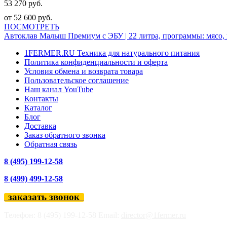
53 270 руб.
от 52 600 руб.
ПОСМОТРЕТЬ
Автоклав Малыш Премиум с ЭБУ | 22 литра, программы: мясо, п
1FERMER.RU Техника для натурального питания
Политика конфиденциальности и оферта
Условия обмена и возврата товара
Пользовательское соглашение
Наш канал YouTube
Контакты
Каталог
Блог
Доставка
Заказ обратного звонка
Обратная связь
8 (495) 199-12-58
8 (499) 499-12-58
заказать звонок
Телефон: 8 (495) 199-12-58 Email:
director@1fermer.ru