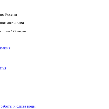
по России
пки автоклава
автоклав 125 литров
ация